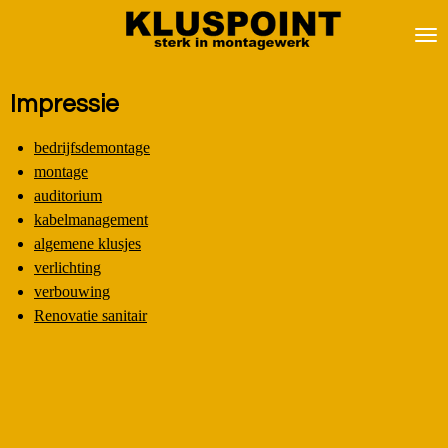
Ga
direct
naar
de
Impressie
hoofdinhoud
bedrijfsdemontage
montage
auditorium
kabelmanagement
algemene klusjes
verlichting
verbouwing
Renovatie sanitair